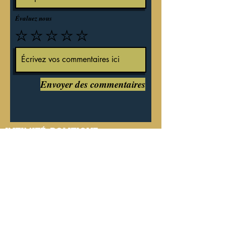
Évaluez nous
Envoyer des commentaires
INTIMITÉ
POLITIQUE
Nous recevons, collectons et stockons
toutes les informations que vous entrez
sur notre site Web ou que vous nous
fournissez de toute autre manière. En
outre, nous collectons l'e-mail, le nom,
les adresses IP, les détails de facturation.
Les informations collectées peuvent être
fournies par les visiteurs et les utilisateurs
de votre site Web ou collectées