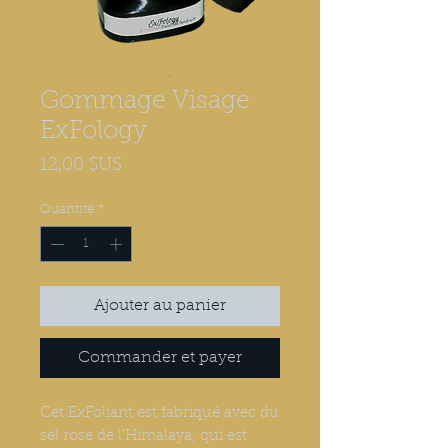
Gommage Visage
ExFology
Prix
12,00 $US
Quantité
*
Ajouter au panier
Commander et payer
Cet ExFoliant est fabriqué avec du
sel rose de l'Himalaya, qui est