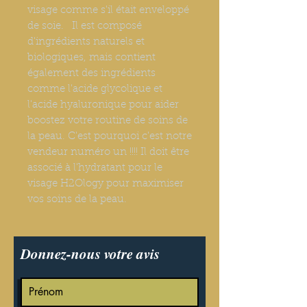
visage comme s'il était enveloppé
de soie. Il est composé
d'ingrédients naturels et
biologiques, mais contient
également des ingrédients
comme l'acide glycolique et
l'acide hyaluronique pour aider
boostez votre routine de soins de
la peau. C'est pourquoi c'est notre
vendeur numéro un !!!! Il doit être
associé à l'hydratant pour le
visage H2Ology pour maximiser
vos soins de la peau.
Donnez-nous votre avis