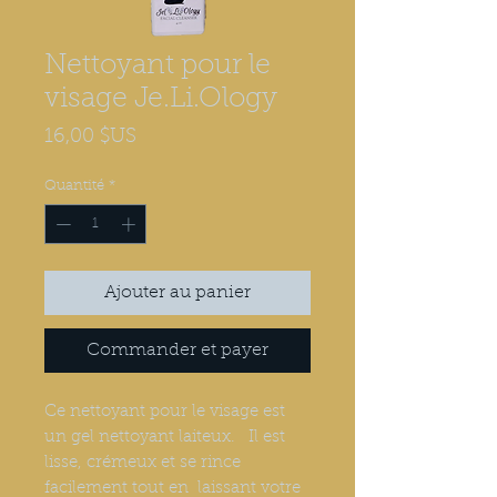
Nettoyant pour le
visage Je.Li.Ology
Prix
16,00 $US
Quantité
*
Ajouter au panier
Commander et payer
Ce nettoyant pour le visage est
un gel nettoyant laiteux. Il est
lisse, crémeux et se rince
facilement tout en laissant votre