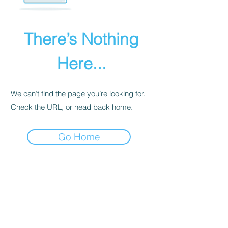
There’s Nothing
Here...
We can’t find the page you’re looking for.
Check the URL, or head back home.
Go Home
INTIMITÉ
POLITIQUE
Nous recevons, collectons et stockons
toutes les informations que vous entrez
sur notre site Web ou que vous nous
fournissez de toute autre manière. En
outre, nous collectons l'e-mail, le nom,