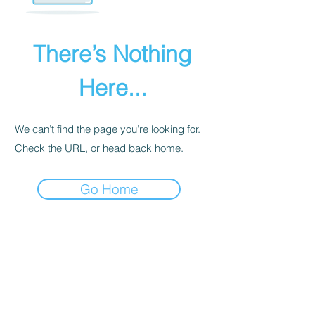
There’s Nothing
Here...
We can’t find the page you’re looking for.
Check the URL, or head back home.
Go Home
INTIMITÉ
POLITIQUE
Nous recevons, collectons et stockons
toutes les informations que vous entrez
sur notre site Web ou que vous nous
fournissez de toute autre manière. En
outre, nous collectons l'e-mail, le nom,