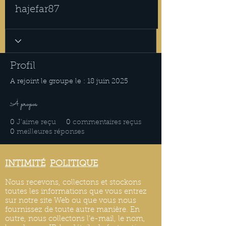
hajefar87
Profil
A rejoint le groupe le : 18 juin 2025
À propos
0
J'aime reçu
0
commentaires reçus
0
meilleures réponses
INTIMITÉ
POLITIQUE
Nous recevons, collectons et stockons
toutes les informations que vous entrez
sur notre site Web ou que vous nous
fournissez de toute autre manière. En
outre, nous collectons l'e-mail, le nom,