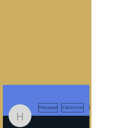
Message
S'abonner
hajefar87