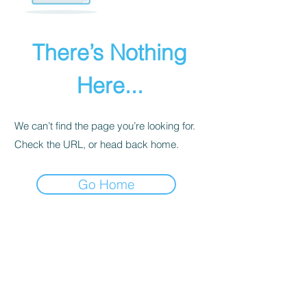
There’s Nothing
Here...
We can’t find the page you’re looking for.
Check the URL, or head back home.
Go Home
INTIMITÉ
POLITIQUE
Nous recevons, collectons et stockons
toutes les informations que vous entrez
sur notre site Web ou que vous nous
fournissez de toute autre manière. En
outre, nous collectons l'e-mail, le nom,