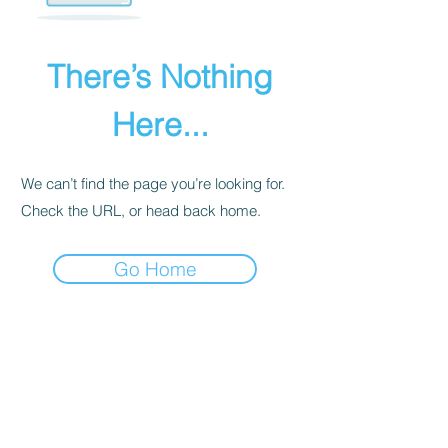
There’s Nothing
Here...
We can’t find the page you’re looking for.
Check the URL, or head back home.
Go Home
INTIMITÉ
POLITIQUE
Nous recevons, collectons et stockons
toutes les informations que vous entrez
sur notre site Web ou que vous nous
fournissez de toute autre manière. En
outre, nous collectons l'e-mail, le nom,