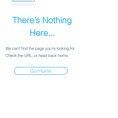
There’s Nothing
Here...
We can’t find the page you’re looking for.
Check the URL, or head back home.
Go Home
INTIMITÉ
POLITIQUE
Nous recevons, collectons et stockons
toutes les informations que vous entrez
sur notre site Web ou que vous nous
fournissez de toute autre manière. En
outre, nous collectons l'e-mail, le nom,