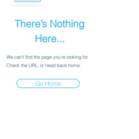
There’s Nothing
Here...
We can’t find the page you’re looking for.
Check the URL, or head back home.
Go Home
INTIMITÉ
POLITIQUE
Nous recevons, collectons et stockons
toutes les informations que vous entrez
sur notre site Web ou que vous nous
fournissez de toute autre manière. En
outre, nous collectons l'e-mail, le nom,