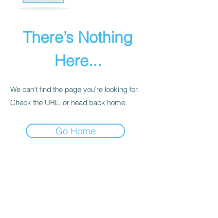
There’s Nothing
Here...
We can’t find the page you’re looking for.
Check the URL, or head back home.
Go Home
INTIMITÉ
POLITIQUE
Nous recevons, collectons et stockons
toutes les informations que vous entrez
sur notre site Web ou que vous nous
fournissez de toute autre manière. En
outre, nous collectons l'e-mail, le nom,