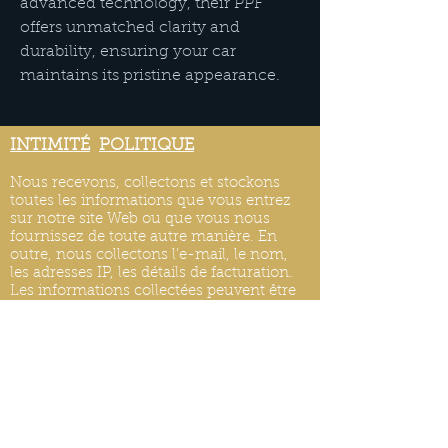
advanced technology, their PPF 
offers unmatched clarity and 
durability, ensuring your car 
maintains its pristine appearance.
INTIMITÉ
POLITIQUE
Nous recevons, collectons et stockons
toutes les informations que vous entrez
sur notre site Web ou que vous nous
fournissez de toute autre manière. En
outre, nous collectons l'e-mail, le nom,
les adresses IP, les détails de facturation.
Les informations collectées peuvent être
fournies par les visiteurs et les utilisateurs
de votre site Web ou collectées
automatiquement via des outils de
surveillance. Nous pouvons utiliser des
outils logiciels pour mesurer et collecter
des informations de session, y compris les
temps de réponse des pages, la durée des
visites sur certaines pages, les