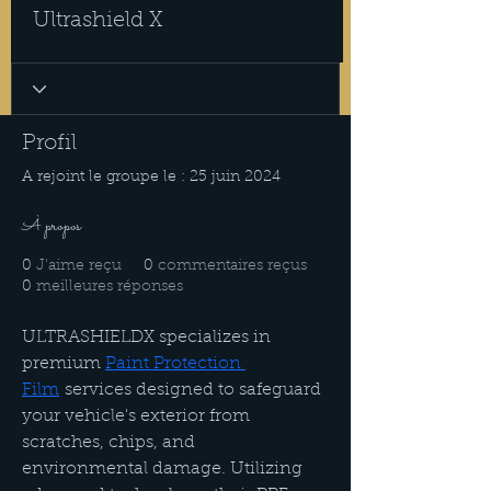
Ultrashield X
Profil
A rejoint le groupe le : 25 juin 2024
À propos
0
J'aime reçu
0
commentaires reçus
0
meilleures réponses
ULTRASHIELDX specializes in 
premium 
Paint Protection 
Film
 services designed to safeguard 
your vehicle's exterior from 
scratches, chips, and 
environmental damage. Utilizing 