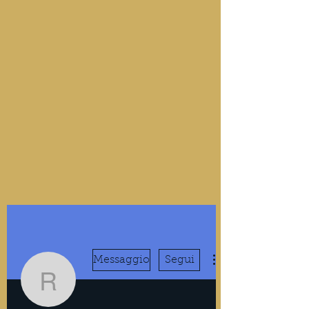
Messaggio
Segui
RogersWednesday