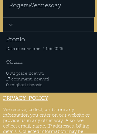
RogersWednesday
Profilo
Data di iscrizione: 1 feb 2025
Chi siamo
0
Mi piace ricevuti
17
commenti ricevuti
0
migliori risposte
PRIVACY POLICY
We receive, collect, and store any
information you enter on our website or
provide us in any other way. Also, we
collect email, name, IP addresses, billing
details. Collected information may be