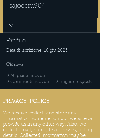
sajocem904
Profilo
Data di iscrizione: 16 giu 2025
Chi siamo
0
Mi piace ricevuti
0
commenti ricevuti
0
migliori risposte
PRIVACY POLICY
We receive, collect, and store any
information you enter on our website or
provide us in any other way. Also, we
collect email, name, IP addresses, billing
details. Collected information may be