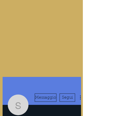
Messaggio
Segui
sajocem904