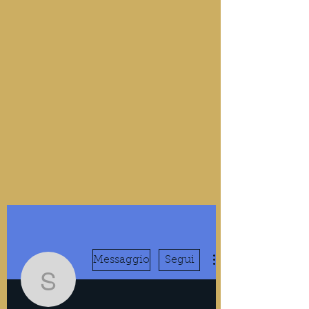
Messaggio
Segui
SimmonsIshaan