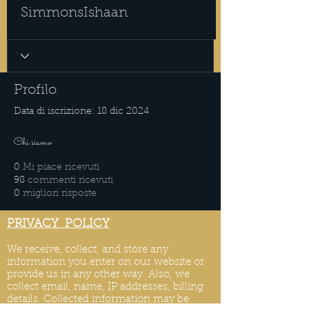
SimmonsIshaan
Profilo
Data di iscrizione: 18 dic 2024
Chi siamo
0
Mi piace ricevuti
98
commenti ricevuti
0
migliori risposte
PRIVACY POLICY
We receive, collect, and store any
information you enter on our website or
provide us in any other way. Also, we
collect email, name, IP addresses, billing
details. Collected information may be