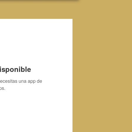
isponible
necesitas una app de
ps.