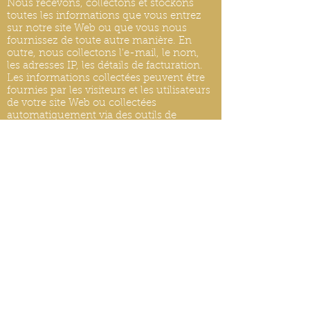
Nous recevons, collectons et stockons
toutes les informations que vous entrez
sur notre site Web ou que vous nous
fournissez de toute autre manière. En
outre, nous collectons l'e-mail, le nom,
les adresses IP, les détails de facturation.
Les informations collectées peuvent être
fournies par les visiteurs et les utilisateurs
de votre site Web ou collectées
automatiquement via des outils de
surveillance. Nous pouvons utiliser des
outils logiciels pour mesurer et collecter
des informations de session, y compris les
temps de réponse des pages, la durée des
visites sur certaines pages, les
informations d'interaction avec les pages
et les méthodes utilisées pour naviguer.
MISES À JOUR DE LA POLITIQUE DE
CONFIDENTIALITÉ
Nous nous réservons le droit de modifier
cette politique de confidentialité à tout
moment, veuillez donc la consulter
fréquemment. Les modifications et
clarifications prendront effet