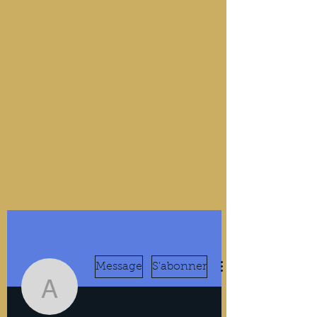
Message
S'abonner
airpottaxi33