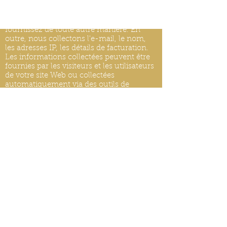
Nous recevons, collectons et stockons
toutes les informations que vous entrez
sur notre site Web ou que vous nous
fournissez de toute autre manière. En
outre, nous collectons l'e-mail, le nom,
les adresses IP, les détails de facturation.
Les informations collectées peuvent être
fournies par les visiteurs et les utilisateurs
de votre site Web ou collectées
automatiquement via des outils de
surveillance. Nous pouvons utiliser des
outils logiciels pour mesurer et collecter
des informations de session, y compris les
temps de réponse des pages, la durée des
visites sur certaines pages, les
informations d'interaction avec les pages
et les méthodes utilisées pour naviguer.
MISES À JOUR DE LA POLITIQUE DE
CONFIDENTIALITÉ
Nous nous réservons le droit de modifier
cette politique de confidentialité à tout
moment, veuillez donc la consulter
fréquemment. Les modifications et
clarifications prendront effet