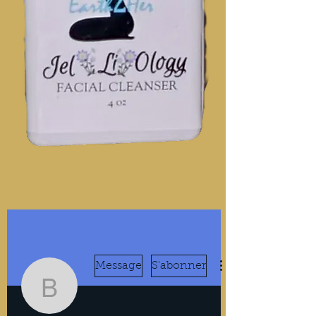
Message
S'abonner
BrooksYoeL