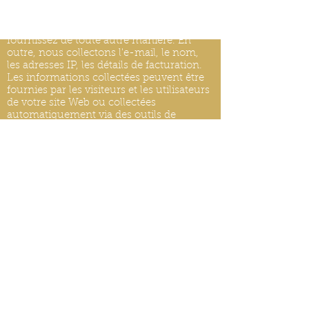
Nous recevons, collectons et stockons
toutes les informations que vous entrez
sur notre site Web ou que vous nous
fournissez de toute autre manière. En
outre, nous collectons l'e-mail, le nom,
les adresses IP, les détails de facturation.
Les informations collectées peuvent être
fournies par les visiteurs et les utilisateurs
de votre site Web ou collectées
automatiquement via des outils de
surveillance. Nous pouvons utiliser des
outils logiciels pour mesurer et collecter
des informations de session, y compris les
temps de réponse des pages, la durée des
visites sur certaines pages, les
informations d'interaction avec les pages
et les méthodes utilisées pour naviguer.
MISES À JOUR DE LA POLITIQUE DE
CONFIDENTIALITÉ
Nous nous réservons le droit de modifier
cette politique de confidentialité à tout
moment, veuillez donc la consulter
fréquemment. Les modifications et
clarifications prendront effet