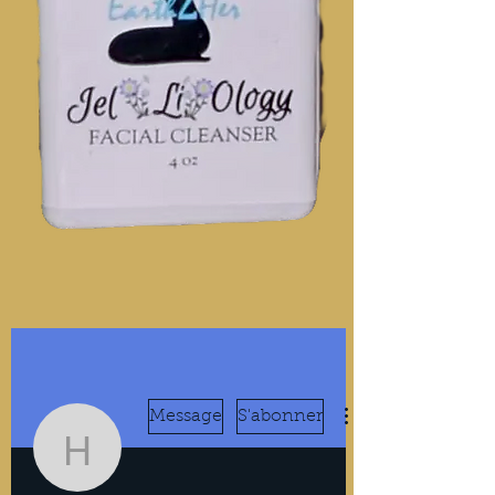
Message
S'abonner
hilmamorisot