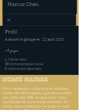
Marcus Chen
Profil
A rejoint le groupe le : 22 août 2025
À propos
1
J'aime reçu
39
commentaires reçus
0
meilleures réponses
INTIMITÉ
POLITIQUE
Nous recevons, collectons et stockons
toutes les informations que vous entrez
sur notre site Web ou que vous nous
fournissez de toute autre manière. En
outre, nous collectons l'e-mail, le nom,