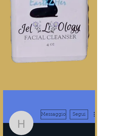
Messaggio
Segui
hecifap88